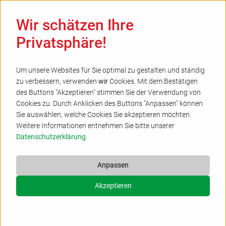
Ha
Wir schätzen Ihre
Privatsphäre!
Um unsere Websites für Sie optimal zu gestalten und ständig
zu verbessern, verwenden
wir
Cookies. Mit dem Bestätigen
Blaulicht-Gottesdienst in der Wiedenbrücker
des Buttons "Akzeptieren" stimmen Sie der Verwendung von
Cookies zu. Durch Anklicken des Buttons "Anpassen" können
Kreuzkirche
Sie auswählen, welche Cookies Sie akzeptieren möchten.
02.06.2026
Weitere Informationen entnehmen Sie bitte unserer
Datenschutzerklärung
.
am 7. Juni um 17 Uhr
Anpassen
Rheda-
Akzeptieren