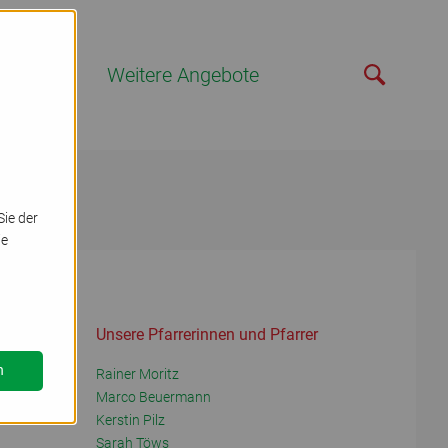
eelsorge
Weitere Angebote
ie der
ie
Unsere Pfarrerinnen und Pfarrer
n
Rainer Moritz
Marco Beuermann
Kerstin Pilz
Sarah Töws