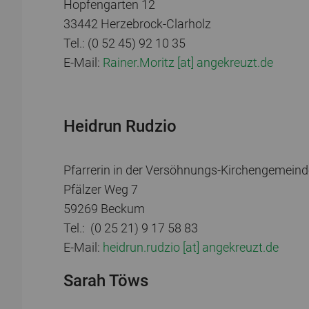
Hopfengarten 12
33442 Herzebrock-Clarholz
Tel.: (0 52 45) 92 10 35
E-Mail:
Rainer.Moritz [at] angekreuzt.de
Heidrun Rudzio
Pfarrerin in der Versöhnungs-Kirchengemeind
Pfälzer Weg 7
59269 Beckum
Tel.: (0 25 21) 9 17 58 83
E-Mail:
heidrun.rudzio [at] angekreuzt.de
Sarah Töws