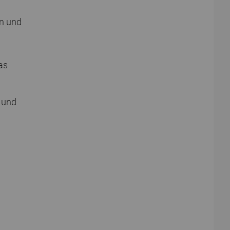
rn und
as
und