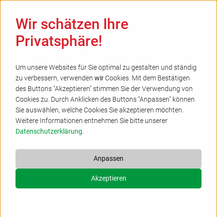
Ha
Wir schätzen Ihre
Privatsphäre!
Um unsere Websites für Sie optimal zu gestalten und ständig
zu verbessern, verwenden
wir
Cookies. Mit dem Bestätigen
Referat Tageseinrichtungen für Kinder
des Buttons "Akzeptieren" stimmen Sie der Verwendung von
Cookies zu. Durch Anklicken des Buttons "Anpassen" können
Kinder müssen mit Erwachsenen sehr viel
Sie auswählen, welche Cookies Sie akzeptieren möchten.
Weitere Informationen entnehmen Sie bitte unserer
Nachsicht haben.
Datenschutzerklärung
.
(Antoine de Saint-Exupéry)
Zum Ev. Kirchenkreis Gütersloh gehören 31
Anpassen
evangelische Kindertageseinrichtungen, die Kinder
Akzeptieren
im Alter von einem Jahr bis zum Schuleintritt
betreuen.