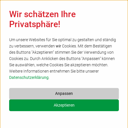
Ha
Wir schätzen Ihre
Privatsphäre!
Um unsere Websites für Sie optimal zu gestalten und ständig
zu verbessern, verwenden
wir
Cookies. Mit dem Bestätigen
Diakonie im Kirchenkreis Gütersloh
des Buttons "Akzeptieren" stimmen Sie der Verwendung von
Cookies zu. Durch Anklicken des Buttons "Anpassen" können
Diakonie Gütersloh e.V. - Geschäftsstelle
Sie auswählen, welche Cookies Sie akzeptieren möchten.
Weitere Informationen entnehmen Sie bitte unserer
Carl-Bertelsmann-Str. 105-107, 33332 Gütersloh
Datenschutzerklärung
.
Zentrale:
Tel. 05241-9867-0
Website:
www.diakonie-guetersloh.de
Anpassen
Dienststellen in Gütersloh
Akzeptieren
Mobile Pflege
:
Tel. 05241-98672120
Tagespflege
:
Tel. 05241-98672210