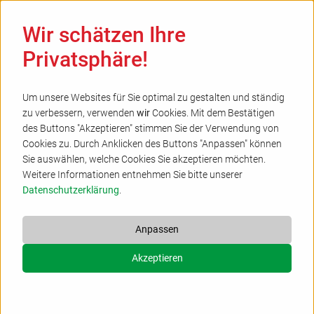
Ha
Wir schätzen Ihre
Privatsphäre!
Um unsere Websites für Sie optimal zu gestalten und ständig
zu verbessern, verwenden
wir
Cookies. Mit dem Bestätigen
Ganze Vielfalt der Erwachsenenbildung in
des Buttons "Akzeptieren" stimmen Sie der Verwendung von
Cookies zu. Durch Anklicken des Buttons "Anpassen" können
einem Heft
Sie auswählen, welche Cookies Sie akzeptieren möchten.
18.06.2026
Weitere Informationen entnehmen Sie bitte unserer
Datenschutzerklärung
.
Evangelische Erwachsenenbildung Gütersloh stellt
neues Programmheft 2/2026 vor
Anpassen
Kirchenkreis
Akzeptieren
Gütersloh.
Die