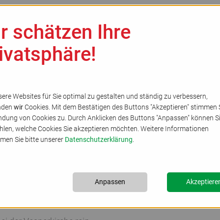
r schätzen Ihre
elles
Kirchenkreis
Gemeinden
Bildung
S
ivatsphäre!
ere Websites für Sie optimal zu gestalten und ständig zu verbessern,
nden
wir
Cookies. Mit dem Bestätigen des Buttons "Akzeptieren" stimmen S
dung von Cookies zu. Durch Anklicken des Buttons "Anpassen" können S
len, welche Cookies Sie akzeptieren möchten. Weitere Informationen
men Sie bitte unserer
Datenschutzerklärung
.
 von Besuchen und Begeg
Anpassen
Akzeptiere