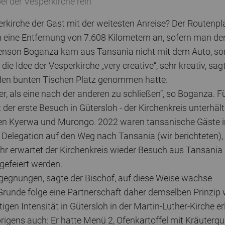
i der Vesperkirche rein
erkirche der Gast mit der weitesten Anreise? Der Routenpl
oh eine Entfernung von 7.608 Kilometern an, sofern man de
Benson Boganza kam aus Tansania nicht mit dem Auto, s
ie Idee der Vesperkirche „very creative“, sehr kreativ, sagt
 den bunten Tischen Platz genommen hatte.
sser, als eine nach der anderen zu schließen“, so Boganza. F
 der erste Besuch in Gütersloh - der Kirchenkreis unterhält
isen Kyerwa und Murongo. 2022 waren tansanische Gäste i
 Delegation auf den Weg nach Tansania (wir berichteten),
r erwartet der Kirchenkreis wieder Besuch aus Tansania
gefeiert werden.
gegnungen, sagte der Bischof, auf diese Weise wachse
Grunde folge eine Partnerschaft daher demselben Prinzip 
tigen Intensität in Gütersloh in der Martin-Luther-Kirche e
igens auch: Er hatte Menü 2, Ofenkartoffel mit Kräuterqu