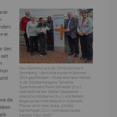
aner
n
ondern
e er,
ür den
 seit
n
Das Altarkreuz aus der Christuskirche in
 nun
Stromberg – die Kirche wurde im Sommer
 und
2024 geschlossen – findet eine neue Heimat
in der Diözese Karagwe, Tansania.
Superintendent Frank Schneider (2.v.r.)
überreicht es den Gästen Deogratias
Aberatha Kokuberwa (3.v.l.) und Benson
wie die
Boganza bei ihrem Besuch in Gütersloh.
Pfarrer Ulrich Klein (links), Christa
rleben
Marienhagen (2.v.l.) und Maxie Kordes
ark
(rechts). Foto: KKGT