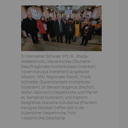
Dr.Wennemar Schweer (Pfr.i.R., Rheda-
Wiedenbrück), Maxie Kordes (Ökumene-
Beauftragte des Kirchenkreises Gütersloh),
Yoram Karusya (Vereinte Evangelische
Mission, VEM, Regionaler Dienst), Frank
Schneider (Superintendent Kirchenkreis
Gütersloh), Dr. Benson Boganza (Bischof),
Stefan Salzmann (Vesperkirche und Pfarrer
ev. Gemeinde Gütersloh) und Pastorin
Deogratias Aberatha Kokuberwa (Pfarrerin
Karagwe Diözese) treffen sich in der
Gütersloher Vesperkirche. Foto:
Vesperkirche/Osterkamp