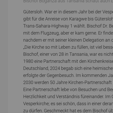
Bischof Boganza aus Tansania schaut auch be
Gütersloh. War er in diesem Jahr bei der Vesp
gibt für die Anreise von Karagwe bis Gütersl
Trans-Sahara-Highway 1 wählt. Bischof Dr. 
mit dem Flugzeug, aber er kam gerne. Er finde d
nachdem er mit seiner kleinen Delegation an
„Die Kirche so mit Leben zu füllen, ist viel be
Bischof, einer von 28 in Tansania, war es nicht
1980 eine Partnerschaft mit den Kirchenkre
Deutschland, 2024 begab sich eine heimische
erfolgte der Gegenbesuch. Im kommenden Jah
2030 werden 50 Jahre Kirchen-Partnerschaft 
Eine Partnerschaft lebe von Besuchen und Be
Herzlichkeit und Verständnis füreinander. Im 
Vesperkirche; es sei schön, dass in einer derar
zu dürfen. Geschmeckt hat es dem Bischof übr