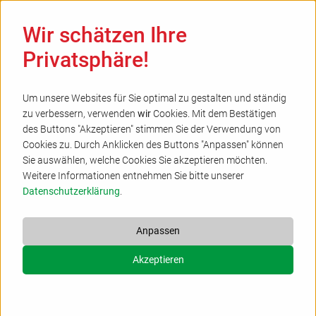
Ha
Wir schätzen Ihre
Privatsphäre!
Um unsere Websites für Sie optimal zu gestalten und ständig
zu verbessern, verwenden
wir
Cookies. Mit dem Bestätigen
Die Gesänge aus Taizè
des Buttons "Akzeptieren" stimmen Sie der Verwendung von
Cookies zu. Durch Anklicken des Buttons "Anpassen" können
21.08.2024
Sie auswählen, welche Cookies Sie akzeptieren möchten.
Mediothek - Neuanschaffung Gemeindearbeit
Weitere Informationen entnehmen Sie bitte unserer
Kirchlicher Unterricht Erwachsenenbildung
Datenschutzerklärung
.
Deutschsprachige Ausgabe
Anpassen
Herder Verlag; 2023; 119 S.; Gemeindearbeit;
Akzeptieren
Erwachsenenbildung; Kirchlicher Unterricht
Die Gesänge
aus Taizè